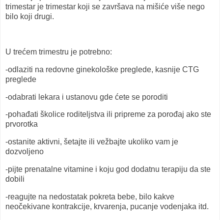
trimestar je trimestar koji se završava na mišiće više nego
bilo koji drugi.
U trećem trimestru je potrebno:
-odlaziti na redovne ginekološke preglede, kasnije CTG
preglede
-odabrati lekara i ustanovu gde ćete se poroditi
-pohađati školice roditeljstva ili pripreme za porođaj ako ste
prvorotka
-ostanite aktivni, šetajte ili vežbajte ukoliko vam je
dozvoljeno
-pijte prenatalne vitamine i koju god dodatnu terapiju da ste
dobili
-reagujte na nedostatak pokreta bebe, bilo kakve
neočekivane kontrakcije, krvarenja, pucanje vodenjaka itd.