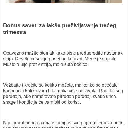
Bonus saveti za lakše preživljavanje trećeg
trimestra
Obavezno mažite stomak kako biste predupredile nastanak
strija. Deveti mesec je posebno kritičan. Mene je spasilo
Mustela ulje protiv strija, mala žuta bočica.
Vežbajte i krećite se koliko možete, ma koliko se osećale
kao morž i koliko vam bila muka više od života. Radi lakšeg
porođaja, ako nameravate prirodan porođaj, svaka unca
snage i kondicije će vam biti od koristi.
Nije neophodno da imate komplet sve pripremljeno za bebu.