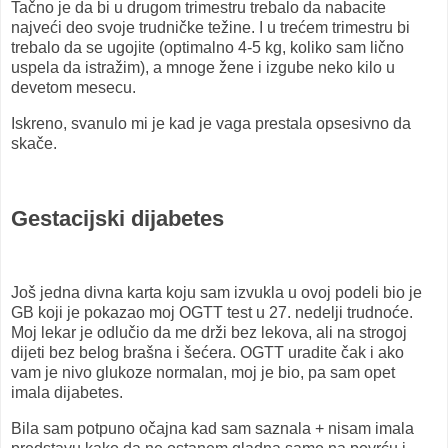
Tačno je da bi u drugom trimestru trebalo da nabacite
najveći deo svoje trudničke težine. I u trećem trimestru bi
trebalo da se ugojite (optimalno 4-5 kg, koliko sam lično
uspela da istražim), a mnoge žene i izgube neko kilo u
devetom mesecu.
Iskreno, svanulo mi je kad je vaga prestala opsesivno da
skače.
Gestacijski dijabetes
Još jedna divna karta koju sam izvukla u ovoj podeli bio je
GB koji je pokazao moj OGTT test u 27. nedelji trudnoće.
Moj lekar je odlučio da me drži bez lekova, ali na strogoj
dijeti bez belog brašna i šećera. OGTT uradite čak i ako
vam je nivo glukoze normalan, moj je bio, pa sam opet
imala dijabetes.
Bila sam potpuno očajna kad sam saznala + nisam imala