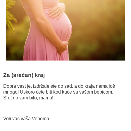
Za (srećan) kraj
Dobra vest je, izdržale ste do sad, a do kraja nema još
mnogo! Uskoro ćete biti kod kuće sa vašom bebicom.
Srećno vam bilo, mama!
Voli vas vaša Venoma