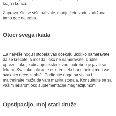
kraja i konca.
Zapravo, što se više nalivate, manje ćete vode zadržavati
tamo gde ne treba.
Otoci svega ikada
...a najviše nogu i stopala vas očekuju ukoliko nameravate
da se krećete, a možda i ako ne nameravate. Budite
oprezni, ako je oticanje ekstenzivno, potrebno je javiti se
lekaru. Svakako, oticanje esktremiteta bar u nekoj meri vas
svakako neće zaobići. Podignite noge na visinu i
maltretirajte muža da vam masira stopala. Konsultujte se sa
vašim lekarom oko suplementacije magnezijumom.
Opstipacijo, moj stari druže