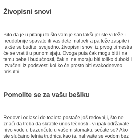
Živopisni snovi
Bilo da je u pitanju to što vam je san lakši jer ste vi teže i
neudobnije spavate ili vas dete maltretira pa teže zaspite i
lakše se budite, svejedno, živopisni snovi iz prvog trimestra
će se vratiti u punom sjaju. Ovoga puta čak mogu biti i na
temu bebe i budućnosti, čak ni ne moraju biti toliko duboki i
izvučeni iz podsvesti koliko će prosto biti svakodnevno
prisutni.
Pomolite se za vašu bešiku
Redovni odlasci do toaleta postaće još redovniji, što ne
znači da treba da skratite unos tečnosti - vi ipak održavate
nivo vode u bazenčetu u vašem stomaku, sećate se? Ako
ste slučajno letnja trudnica kao ja, nalivajte se vodom bez