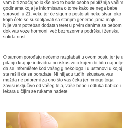
vam biti značajno lakše ako to bude osoba približnija vašim
godinama koja je informisana o tome kako se nega bebe
sprovodi u 21. veku jer će sigurno postojati neke stvari oko
kojih ćete se sukobljavati sa starijim generacijama majki.
Nije vam potreban dodatan teret u prvim danima sa bebom
dok vas voze hormoni, već bezrezervna podrška i ženska
solidarnost.
O samom porođaju nećemo razglabati u ovom postu jer je u
pitanju krajnje individualno iskustvo o kojem bi bilo najbolje
da se informišete kod vašeg ginekologa i u ustanovi u kojoj
ste rešili da se porađate. Ni hiljadu tuđih iskustava vas
možda ne pripremi za ono što vas čeka jer mnogo toga
zavisi isključivo od vašeg tela, vaše bebe i odluka babice i
lekara u čijim se rukama nađete.