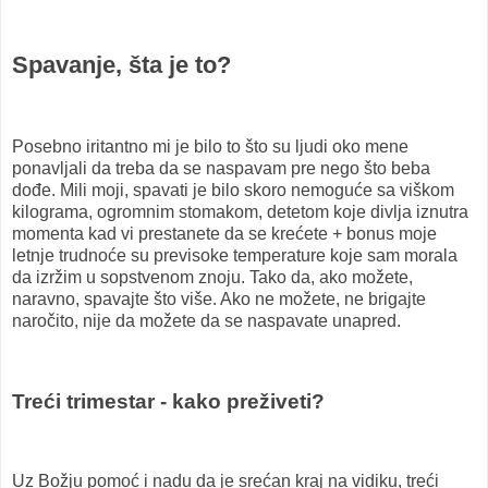
Spavanje, šta je to?
Posebno iritantno mi je bilo to što su ljudi oko mene
ponavljali da treba da se naspavam pre nego što beba
dođe. Mili moji, spavati je bilo skoro nemoguće sa viškom
kilograma, ogromnim stomakom, detetom koje divlja iznutra
momenta kad vi prestanete da se krećete + bonus moje
letnje trudnoće su previsoke temperature koje sam morala
da izržim u sopstvenom znoju. Tako da, ako možete,
naravno, spavajte što više. Ako ne možete, ne brigajte
naročito, nije da možete da se naspavate unapred.
Treći trimestar - kako preživeti?
Uz Božju pomoć i nadu da je srećan kraj na vidiku, treći