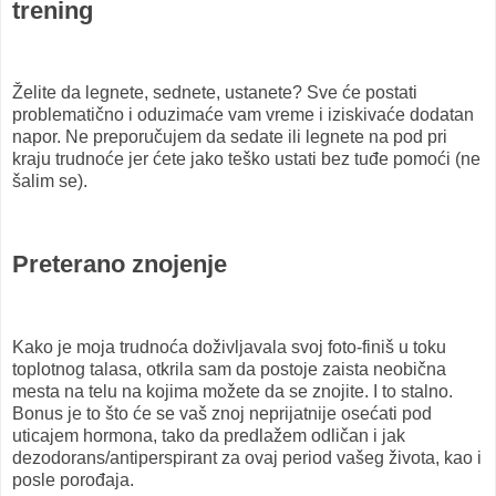
trening
Želite da legnete, sednete, ustanete? Sve će postati
problematično i oduzimaće vam vreme i iziskivaće dodatan
napor. Ne preporučujem da sedate ili legnete na pod pri
kraju trudnoće jer ćete jako teško ustati bez tuđe pomoći (ne
šalim se).
Preterano znojenje
Kako je moja trudnoća doživljavala svoj foto-finiš u toku
toplotnog talasa, otkrila sam da postoje zaista neobična
mesta na telu na kojima možete da se znojite. I to stalno.
Bonus je to što će se vaš znoj neprijatnije osećati pod
uticajem hormona, tako da predlažem odličan i jak
dezodorans/antiperspirant za ovaj period vašeg života, kao i
posle porođaja.