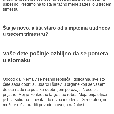
uspešno. Pređimo na to šta je tačno mene zadesilo u trećem
trimestru.
Šta je novo, a šta staro od simptoma trudnoće
u trećem trimestru?
Vaše dete počinje ozbiljno da se pomera
u stomaku
Ooooo da! Nema više nežnih leptirića i golicanja, sve što
ćete sada dobiti su udarci i šutevi u organe koji se vašem
detetu nađu na putu ka udobnijem položaju. Neće biti
prijatno. Moj je konkretno targetirao rebra. Moja prijateljica
je bila šutirana u bešiku do nivoa incidenta. Generalno, ne
možete ništa uraditi povodom ovoga nažalost.