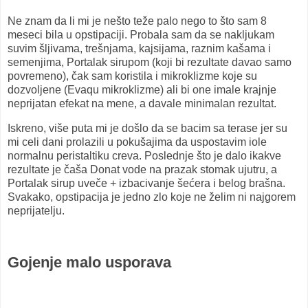
Ne znam da li mi je nešto teže palo nego to što sam 8
meseci bila u opstipaciji. Probala sam da se nakljukam
suvim šljivama, trešnjama, kajsijama, raznim kašama i
semenjima, Portalak sirupom (koji bi rezultate davao samo
povremeno), čak sam koristila i mikroklizme koje su
dozvoljene (Evaqu mikroklizme) ali bi one imale krajnje
neprijatan efekat na mene, a davale minimalan rezultat.
Iskreno, više puta mi je došlo da se bacim sa terase jer su
mi celi dani prolazili u pokušajima da uspostavim iole
normalnu peristaltiku creva. Poslednje što je dalo ikakve
rezultate je čaša Donat vode na prazak stomak ujutru, a
Portalak sirup uveče + izbacivanje šećera i belog brašna.
Svakako, opstipacija je jedno zlo koje ne želim ni najgorem
neprijatelju.
Gojenje malo usporava