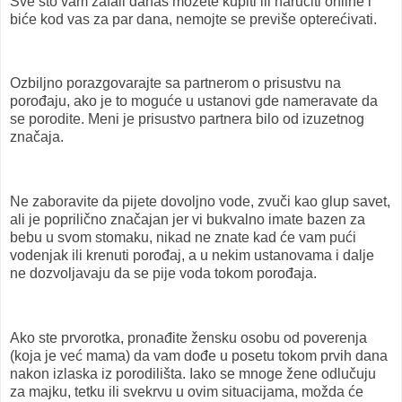
Sve što vam zafali danas možete kupiti ili naručiti online i
biće kod vas za par dana, nemojte se previše opterećivati.
Ozbiljno porazgovarajte sa partnerom o prisustvu na
porođaju, ako je to moguće u ustanovi gde nameravate da
se porodite. Meni je prisustvo partnera bilo od izuzetnog
značaja.
Ne zaboravite da pijete dovoljno vode, zvuči kao glup savet,
ali je poprilično značajan jer vi bukvalno imate bazen za
bebu u svom stomaku, nikad ne znate kad će vam pući
vodenjak ili krenuti porođaj, a u nekim ustanovama i dalje
ne dozvoljavaju da se pije voda tokom porođaja.
Ako ste prvorotka, pronađite žensku osobu od poverenja
(koja je već mama) da vam dođe u posetu tokom prvih dana
nakon izlaska iz porodilišta. Iako se mnoge žene odlučuju
za majku, tetku ili svekrvu u ovim situacijama, možda će