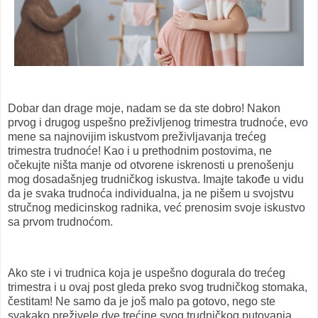
Dobar dan drage moje, nadam se da ste dobro! Nakon
prvog i drugog uspešno preživljenog trimestra trudnoće, evo
mene sa najnovijim iskustvom preživljavanja trećeg
trimestra trudnoće! Kao i u prethodnim postovima, ne
očekujte ništa manje od otvorene iskrenosti u prenošenju
mog dosadašnjeg trudničkog iskustva. Imajte takođe u vidu
da je svaka trudnoća individualna, ja ne pišem u svojstvu
stručnog medicinskog radnika, već prenosim svoje iskustvo
sa prvom trudnoćom.
Ako ste i vi trudnica koja je uspešno dogurala do trećeg
trimestra i u ovaj post gleda preko svog trudničkog stomaka,
čestitam! Ne samo da je još malo pa gotovo, nego ste
svakako preživele dve trećine svog trudničkog putovanja