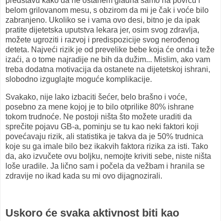
predstavu kako da ne ostanem gladna samo na povrću i
belom grilovanom mesu, s obzirom da mi je čak i voće bilo
zabranjeno. Ukoliko se i vama ovo desi, bitno je da ipak
pratite dijetetska uputstva lekara jer, osim svog zdravlja,
možete ugroziti i razvoj i predispozicije svog nerođenog
deteta. Najveći rizik je od prevelike bebe koja će onda i teže
izaći, a o tome najradije ne bih da dužim... Mislim, ako vam
treba dodatna motivacija da ostanete na dijetetskoj ishrani,
slobodno izguglajte moguće komplikacije.
Svakako, nije lako izbaciti šećer, belo brašno i voće,
posebno za mene kojoj je to bilo otprilike 80% ishrane
tokom trudnoće. Ne postoji ništa što možete uraditi da
sprečite pojavu GB-a, pominju se tu kao neki faktori koji
povećavaju rizik, ali statistika je takva da je 50% trudnica
koje su ga imale bilo bez ikakvih faktora rizika za isti. Tako
da, ako izvučete ovu boljku, nemojte kriviti sebe, niste ništa
loše uradile. Ja lično sam i počela da vežbam i hranila se
zdravije no ikad kada su mi ovo dijagnozirali.
Uskoro će svaka aktivnost biti kao