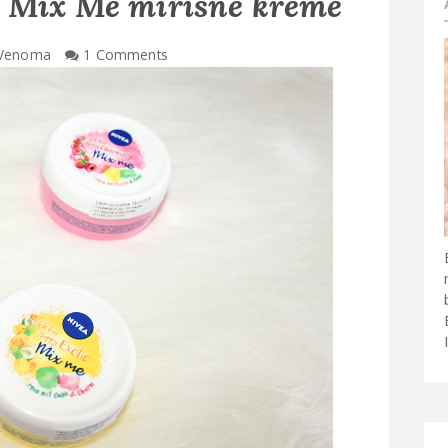
t Mix Me mirisne kreme
Venoma
1 Comments