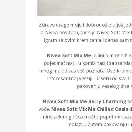
Zdravo drage moje i dobrodošle u još je
o Nivea novitetu, tačnije Nivea Soft Mi
igram sa ovim kremicama i danas sam t
Nivea Soft Mix Me
je linija mirisnih
pojedinačno ili u kombinaciji sa stand
mnogima od vas već poznata. Ove kremice m
interesantnoj verziji - u setu od sve t
pakovanju veselog dizajn
Nivea Soft Mix Me Berry Charming
do
voće.
Nivea Soft Mix Me Chilled Oasis
d
miris zelenog lišća (nešto poput mirisa 
dolazi u žutom pakovanju i 