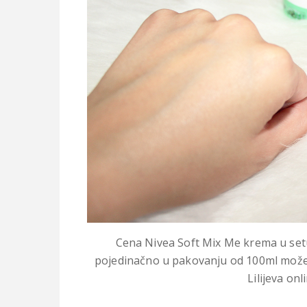
Cena Nivea Soft Mix Me krema u setu
pojedinačno u pakovanju od 100ml možete
Lilijeva onl