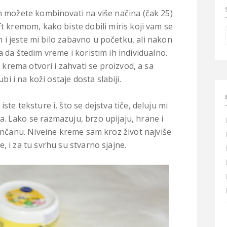
ih možete kombinovati na više načina (čak 25)
 kremom, kako biste dobili miris koji vam se
i jeste mi bilo zabavno u početku, ali nakon
da štedim vreme i koristim ih individualno.
e krema otvori i zahvati se proizvod, a sa
 i na koži ostaje dosta slabiji.
te teksture i, što se dejstva tiče, deluju mi
. Lako se razmazuju, brzo upijaju, hrane i
nčanu. Niveine kreme sam kroz život najviše
e, i za tu svrhu su stvarno sjajne.