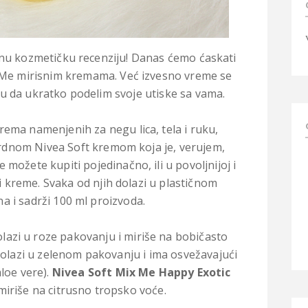
dnu kozmetičku recenziju! Danas ćemo ćaskati
x Me mirisnim kremama. Već izvesno vreme se
u da ukratko podelim svoje utiske sa vama.
 krema namenjenih za negu lica, tela i ruku,
ardnom Nivea Soft kremom koja je, verujem,
ožete kupiti pojedinačno, ili u povoljnijoj i
ri kreme. Svaka od njih dolazi u plastičnom
a i sadrži 100 ml proizvoda.
lazi u roze pakovanju i miriše na bobičasto
olazi u zelenom pakovanju i ima osvežavajući
aloe vere).
Nivea Soft Mix Me Happy Exotic
miriše na citrusno tropsko voće.