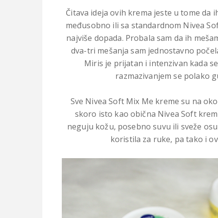
Čitava ideja ovih krema jeste u tome da 
međusobno ili sa standardnom Nivea Soft
najviše dopada. Probala sam da ih mešam 
dva-tri mešanja sam jednostavno počela 
Miris je prijatan i intenzivan kada s
razmazivanjem se polako gubi
Sve Nivea Soft Mix Me kreme su na oko is
skoro isto kao obična Nivea Soft krema
neguju kožu, posebno suvu ili sveže osu
koristila za ruke, pa tako i ov