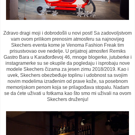
Zdravo dragi moji i dobrodošli u novi post! Sa zadovoljstvom
vam ovom prilikom prenosim atmosferu sa najnovijeg
Skechers eventa kome je Venoma Fashion Freak tim
prisustvovao ove nedelje. U prijatnoj atmosferi Remiks
Gastro Bara u Karađorđevoj 46, mnoge blogerke, jutuberke i
instagramerke su se okupile da pogledaju i isprobaju nove
modele Skechers čizama za jesen zimu 2018/2019. Kao i
uvek, Skechers obezbeđuje toplinu i udobnost sa svojim
novim modelima izrađenim od prave kože, sa posebnom
memorijskom penom koja se prilagođava stopalu. Nadam
se da ćete uživati u fotkama kao što smo mi uživali na ovom
Skechers druženju!